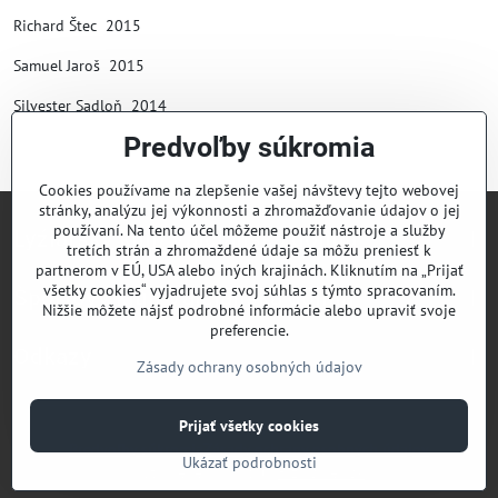
Richard Štec 2015
Samuel Jaroš 2015
Silvester Sadloň 2014
Predvoľby súkromia
Cookies používame na zlepšenie vašej návštevy tejto webovej
stránky, analýzu jej výkonnosti a zhromažďovanie údajov o jej
používaní. Na tento účel môžeme použiť nástroje a služby
Lyžiarsky klub Valčianska dolina
tretích strán a zhromaždené údaje sa môžu preniesť k
partnerom v EÚ, USA alebo iných krajinách. Kliknutím na „Prijať
všetky cookies“ vyjadrujete svoj súhlas s týmto spracovaním.
Športový klub Valčianska dolina
Nižšie môžete nájsť podrobné informácie alebo upraviť svoje
preferencie.
Odkazy
Zásady ochrany osobných údajov
Prijať všetky cookies
©
2026
Copyright
Predvoľby súkromia
Zásady ochrany osobných údajov
Ukázať podrobnosti
Vytvorené pomocou:
BiznisWeb.sk