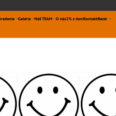
tredenia
Galéria
Náš TEAM
O nás
2% z daní
Kontakt
Bazár