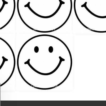
5
Ján Krška 2015
Hana Janíko
Lukáš Bunda 2016