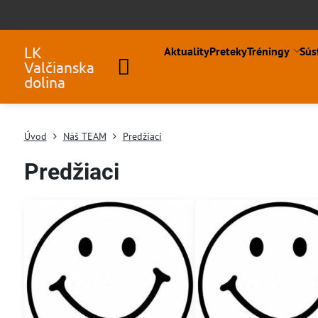
LK
Aktuality
Preteky
Tréningy
Sús
Valčianska
dolina
Úvod
Náš TEAM
Predžiaci
Predžiaci