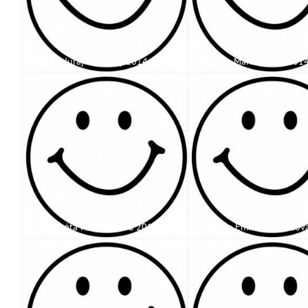
Juraj Kostolný 2014
Martin Janík 201
Agáta Maťovčíková 2015
Adela Emília Chudašov