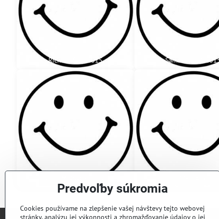
Richard Štec 2015
Samuel Jaroš 201
Juraj Maťovčík 2016
Eliáš Staňo 2016
Predvoľby súkromia
Cookies používame na zlepšenie vašej návštevy tejto webovej
stránky, analýzu jej výkonnosti a zhromažďovanie údajov o jej