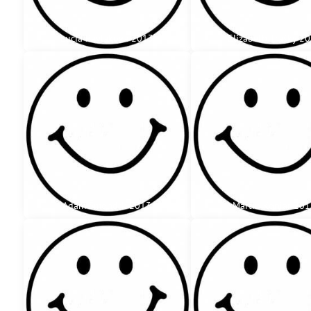
Lucia Pavláková 2013
Elizabeth Trašky 2
Adam Šmondrk 2013
Martin Koniar 20