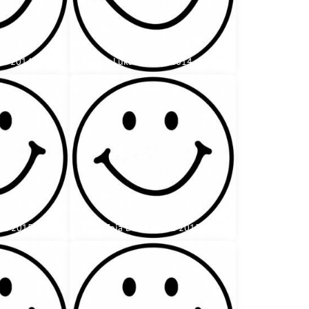
ček 2014
Lukáš Bakala 2014
čná 2015
Zoja Demeterová 2015