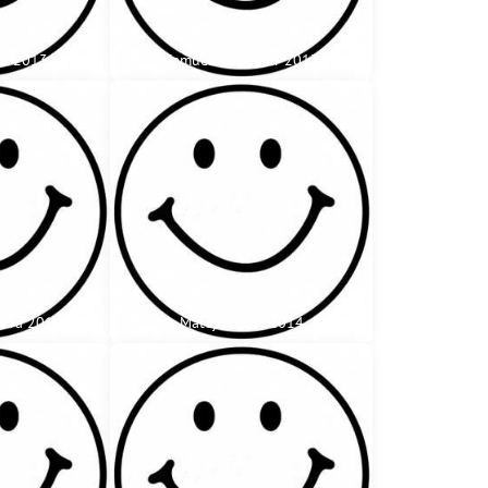
ec 2013
Samuel Reištetter 2013
rová 2014
Matej Koniar 2014