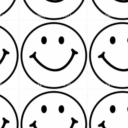
013
Matej Kostolný 2013
Daniel Jakub
13
Lenka Vybošťoková 2014
Emka Reistette