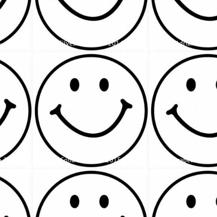
4
Silvester Sadloň 2014
Adrián Sláde
á 2015
Sofia Bakalová 2015
Izabela Kone