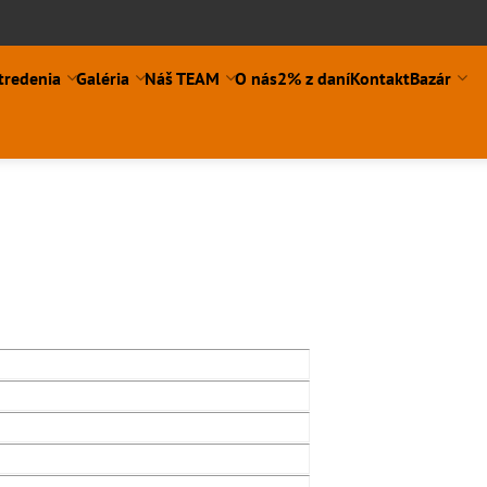
tredenia
Galéria
Náš TEAM
O nás
2% z daní
Kontakt
Bazár