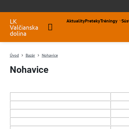
LK
Aktuality
Preteky
Tréningy
Sús
Valčianska
dolina
Úvod
Bazár
Nohavice
Nohavice