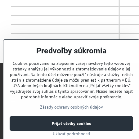
Predvoľby súkromia
Cookies používame na zlepšenie vašej návštevy tejto webovej
stránky, analýzu jej výkonnosti a zhromažďovanie údajov o jej
používaní. Na tento účel môžeme použiť nástroje a služby tretích
Lyžiarsky klub Valčianska dolina
strán a zhromaždené údaje sa môžu preniesť k partnerom v EÚ,
USA alebo iných krajinách. Kliknutím na „Prijať všetky cookies“
vyjadrujete svoj súhlas s týmto spracovaním. Nižšie môžete nájsť
Roman Murín
podrobné informácie alebo upraviť svoje preferencie.
romanmurin@yahoo.com
Zásady ochrany osobných údajov
Prijať všetky cookies
Ukázať podrobnosti