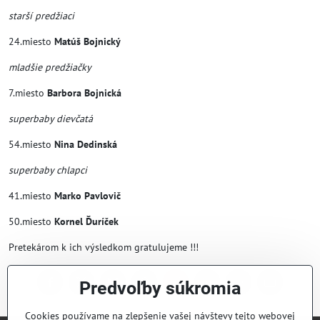
starší predžiaci
24.miesto
Matúš Bojnický
mladšie predžiačky
7.miesto
Barbora Bojnická
superbaby dievčatá
54.miesto
Nina Dedinská
superbaby chlapci
41.miesto
Marko Pavlovič
50.miesto
Kornel Ďuríček
Pretekárom k ich výsledkom gratulujeme !!!
Predvoľby súkromia
Facebook
Twitter
Bluesky
Pinterest
Reddit
LinkedIn
WhatsApp
E-
mail
Cookies používame na zlepšenie vašej návštevy tejto webovej