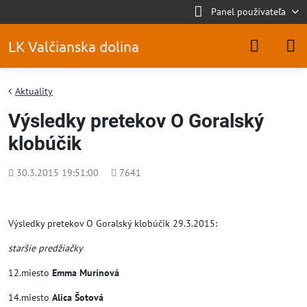
Panel používateľa
LK Valčianska dolina
Aktuality
Výsledky pretekov O Goralský
klobúčik
Pridané
Počet
30.3.2015 19:51:00
7641
zobrazení
Výsledky pretekov O Goralský klobúčik 29.3.2015:
staršie predžiačky
12.miesto
Emma Murínová
14.miesto
Alica Šotová