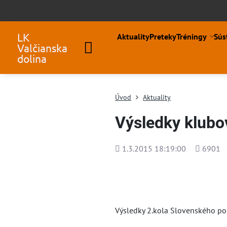
LK
Aktuality
Preteky
Tréningy
Sús
Valčianska
dolina
Úvod
Aktuality
Výsledky klubo
Pridané
Počet
1.3.2015 18:19:00
6901
zobrazen
Výsledky 2.kola Slovenského po