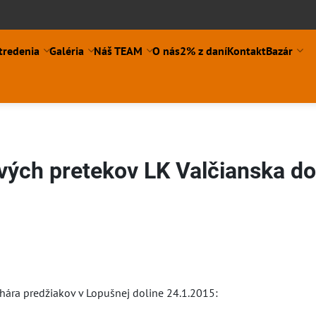
tredenia
Galéria
Náš TEAM
O nás
2% z daní
Kontakt
Bazár
vých pretekov LK Valčianska do
í
hára predžiakov v Lopušnej doline 24.1.2015: