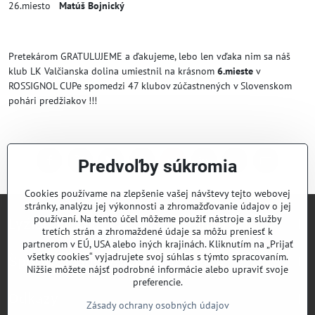
26.miesto
Matúš Bojnický
Pretekárom GRATULUJEME a ďakujeme, lebo len vďaka nim sa náš
klub LK Valčianska dolina umiestnil na krásnom
6.mieste
v
ROSSIGNOL CUPe spomedzi 47 klubov zúčastnených v Slovenskom
pohári predžiakov !!!
Predvoľby súkromia
Facebook
Twitter
Bluesky
Pinterest
Reddit
LinkedIn
WhatsApp
E-
mail
Cookies používame na zlepšenie vašej návštevy tejto webovej
stránky, analýzu jej výkonnosti a zhromažďovanie údajov o jej
používaní. Na tento účel môžeme použiť nástroje a služby
Lyžiarsky klub Valčianska dolina
tretích strán a zhromaždené údaje sa môžu preniesť k
partnerom v EÚ, USA alebo iných krajinách. Kliknutím na „Prijať
všetky cookies“ vyjadrujete svoj súhlas s týmto spracovaním.
Športový klub Valčianska dolina
Nižšie môžete nájsť podrobné informácie alebo upraviť svoje
preferencie.
Odkazy
Zásady ochrany osobných údajov