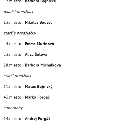
2.miesto
Barbora Bojnická
mladší predžiaci
13.miesto
Nikolas Budzel
staršie predžiačky
4.miesto
Emma Murínová
23.miesto
Alica Šotová
28.miesto
Barbora Michalková
starší predžiaci
11.miesto
Matúš Bojnický
43.miesto
Marko Forgáč
superbaby
14.miesto
Andrej Forgáč