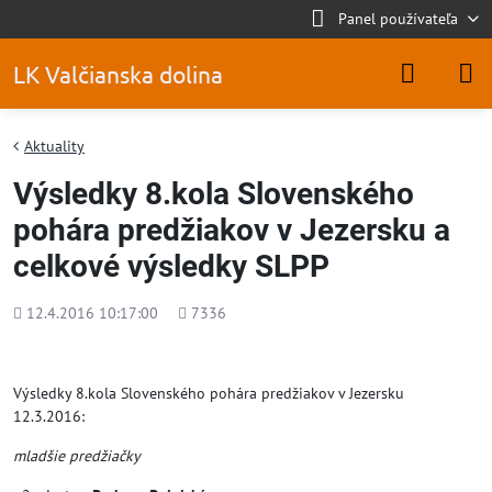
Panel používateľa
LK Valčianska dolina
Aktuality
Výsledky 8.kola Slovenského
pohára predžiakov v Jezersku a
celkové výsledky SLPP
Pridané
Počet
12.4.2016 10:17:00
7336
zobrazení
Výsledky 8.kola Slovenského pohára predžiakov v Jezersku
12.3.2016:
mladšie predžiačky