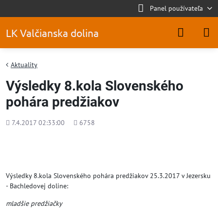
Panel používateľa
LK Valčianska dolina
Aktuality
Výsledky 8.kola Slovenského
pohára predžiakov
Pridané
Počet
7.4.2017 02:33:00
6758
zobrazení
Výsledky 8.kola Slovenského pohára predžiakov 25.3.2017 v Jezersku
- Bachledovej doline:
mladšie predžiačky