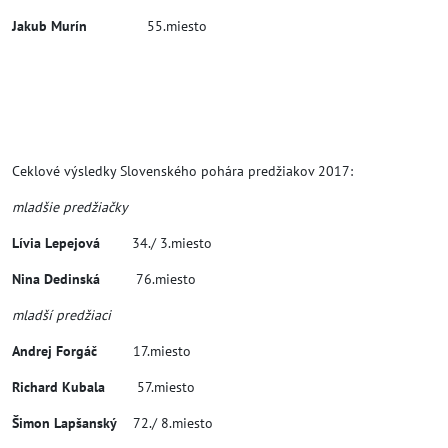
Jakub Murín
55.miesto
Ceklové výsledky Slovenského pohára predžiakov 2017:
mladšie predžiačky
Lívia Lepejová
34./ 3.miesto
Nina Dedinská
76.miesto
mladší predžiaci
Andrej Forgáč
17.miesto
Richard Kubala
57.miesto
Šimon Lapšanský
72./ 8.miesto