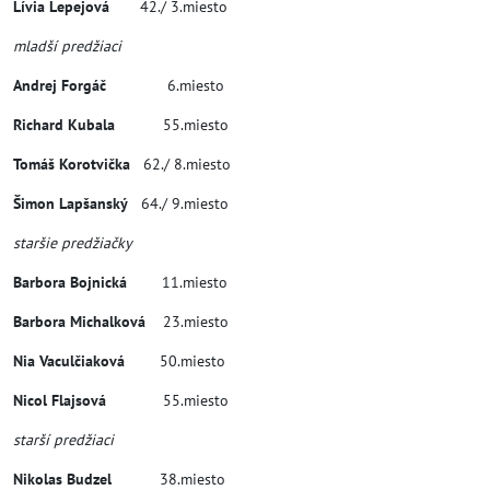
Lívia Lepejová
42./ 3.miesto
mladší predžiaci
Andrej Forgáč
6.miesto
Richard Kubala
55.miesto
Tomáš Korotvička
62./ 8.miesto
Šimon Lapšanský
64./ 9.miesto
staršie predžiačky
Barbora Bojnická
11.miesto
Barbora Michalková
23.miesto
Nia Vaculčiaková
50.miesto
Nicol Flajsová
55.miesto
starší predžiaci
Nikolas Budzel
38.miesto