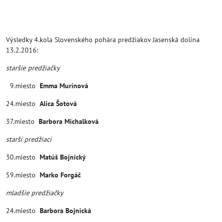
Výsledky 4.kola Slovenského pohára predžiakov Jasenská dolina
13.2.2016:
staršie predžiačky
9.miesto
Emma Murínová
24.miesto
Alica Šotová
37.miesto
Barbora Michalková
starší predžiaci
30.miesto
Matúš Bojnický
59.miesto
Marko Forgáč
mladšie predžiačky
24.miesto
Barbora Bojnická