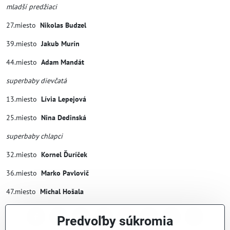
mladší predžiaci
27.miesto
Nikolas Budzel
39.miesto
Jakub Murín
44.miesto
Adam Mandát
superbaby dievčatá
13.miesto
Lívia Lepejová
25.miesto
Nina Dedinská
superbaby chlapci
32.miesto
Kornel Ďuríček
36.miesto
Marko Pavlovič
47.miesto
Michal Hošala
Predvoľby súkromia
Facebook
Twitter
Bluesky
Pinterest
Reddit
LinkedIn
WhatsApp
E-
mail