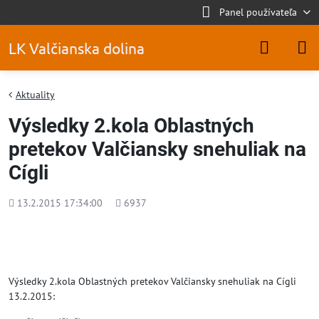
Panel používateľa
LK Valčianska dolina
Aktuality
Výsledky 2.kola Oblastných
pretekov Valčiansky snehuliak na
Cígli
Pridané
Počet
13.2.2015 17:34:00
6937
zobrazení
Výsledky 2.kola Oblastných pretekov Valčiansky snehuliak na Cígli
13.2.2015: