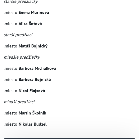
staršie predžiačky
.miesto
Emma Murínová
.miesto
Alica Šotová
starší predžiaci
.miesto
Matúš Bojnický
mladšie predžiačky
.miesto
Barbora Michalková
.miesto
Barbora Bojnická
.miesto
Nicol Flajsová
mladší predžiaci
.miesto
Martin Školník
.miesto
Nikolas Budzel