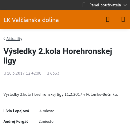
Panel používateľa
LK Valčianska dolina
Aktuality
Výsledky 2.kola Horehronskej
ligy
Pridané
Počet
10.3.2017 12:42:00
6333
zobrazení
Výsledky 2.kola Horehronskej ligy 11.2.2017 v Polomke-Bučníku:
Lívia Lepejová
4.miesto
Andrej Forgáč
2.miesto