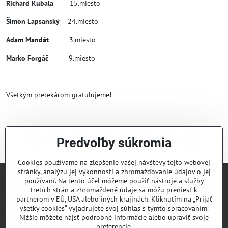
Richard Kubala
15.miesto
Šimon Lapsanský
24.miesto
Adam Mandát
3.miesto
Marko Forgáč
9.miesto
Všetkým pretekárom gratulujeme!
Predvoľby súkromia
Facebook
Twitter
Bluesky
Pinterest
Reddit
LinkedIn
WhatsApp
E-
mail
Cookies používame na zlepšenie vašej návštevy tejto webovej
stránky, analýzu jej výkonnosti a zhromažďovanie údajov o jej
používaní. Na tento účel môžeme použiť nástroje a služby
Lyžiarsky klub Valčianska dolina
tretích strán a zhromaždené údaje sa môžu preniesť k
partnerom v EÚ, USA alebo iných krajinách. Kliknutím na „Prijať
všetky cookies“ vyjadrujete svoj súhlas s týmto spracovaním.
Športový klub Valčianska dolina
Nižšie môžete nájsť podrobné informácie alebo upraviť svoje
preferencie.