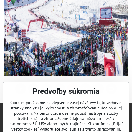
Predvoľby súkromia
Facebook
Twitter
Bluesky
Pinterest
Reddit
LinkedIn
WhatsApp
E-
mail
Cookies používame na zlepšenie vašej návštevy tejto webovej
stránky, analýzu jej výkonnosti a zhromažďovanie údajov o jej
používaní. Na tento účel môžeme použiť nástroje a služby
Lyžiarsky klub Valčianska dolina
tretích strán a zhromaždené údaje sa môžu preniesť k
partnerom v EÚ, USA alebo iných krajinách. Kliknutím na „Prijať
všetky cookies“ vyjadrujete svoj súhlas s týmto spracovaním.
Športový klub Valčianska dolina