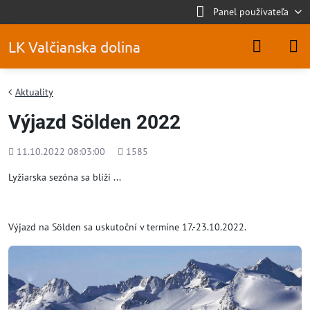
Panel používateľa
LK Valčianska dolina
Aktuality
Výjazd Sölden 2022
Pridané
Počet
11.10.2022 08:03:00
1585
zobrazení
Lyžiarska sezóna sa blíži ...
Výjazd na Sölden sa uskutoční v termíne 17.-23.10.2022.