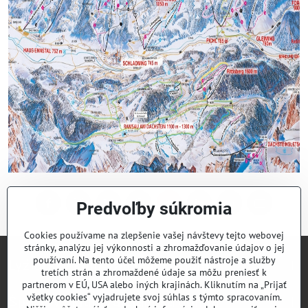
Predvoľby súkromia
Facebook
Twitter
Bluesky
Pinterest
Reddit
LinkedIn
WhatsApp
E-
mail
Cookies používame na zlepšenie vašej návštevy tejto webovej
stránky, analýzu jej výkonnosti a zhromažďovanie údajov o jej
používaní. Na tento účel môžeme použiť nástroje a služby
Lyžiarsky klub Valčianska dolina
tretích strán a zhromaždené údaje sa môžu preniesť k
partnerom v EÚ, USA alebo iných krajinách. Kliknutím na „Prijať
všetky cookies“ vyjadrujete svoj súhlas s týmto spracovaním.
Športový klub Valčianska dolina