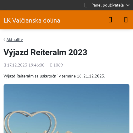
Panel používateľa
LK Valčianska dolina
Aktuality
Výjazd Reiteralm 2023
Pridané
Počet
17.12.2023 19:46:00
1069
zobrazení
Výjazd Reiteralm sa uskutoční v termíne 16.-21.12.2023.