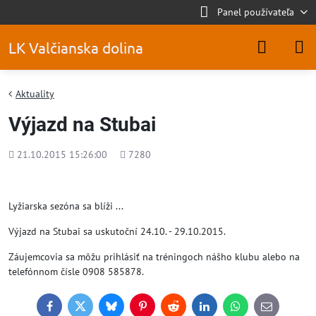
Panel používateľa
LK Valčianska dolina
Aktuality
Výjazd na Stubai
Pridané
Počet
21.10.2015 15:26:00
7280
zobrazení
Lyžiarska sezóna sa blíži ...
Výjazd na Stubai sa uskutoční 24.10. - 29.10.2015.
Záujemcovia sa môžu prihlásiť na tréningoch nášho klubu alebo na
telefónnom čísle 0908 585878.
Facebook
Twitter
Bluesky
Pinterest
Reddit
LinkedIn
WhatsApp
E-