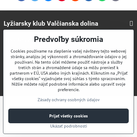
mail
Lyžiarsky klub Valčianska dolina
Predvoľby súkromia
Športový klub Valčianska dolina
Cookies používame na zlepšenie vašej návštevy tejto webovej
Odkazy
stránky, analýzu jej výkonnosti a zhromažďovanie údajov o jej
používaní. Na tento účel môžeme použiť nástroje a služby
tretích strán a zhromaždené údaje sa môžu preniesť k
partnerom v EÚ, USA alebo iných krajinách. Kliknutím na „Prijať
©
2026
Copyright
všetky cookies“ vyjadrujete svoj súhlas s týmto spracovaním.
Predvoľby súkromia
Zásady ochrany osobných údajov
Nižšie môžete nájsť podrobné informácie alebo upraviť svoje
Vytvorené pomocou:
BiznisWeb.sk
preferencie.
Zásady ochrany osobných údajov
Prijať všetky cookies
Ukázať podrobnosti