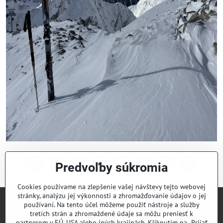
Predvoľby súkromia
Facebook
Twitter
Bluesky
Pinterest
Reddit
LinkedIn
WhatsApp
E-
mail
Cookies používame na zlepšenie vašej návštevy tejto webovej
stránky, analýzu jej výkonnosti a zhromažďovanie údajov o jej
používaní. Na tento účel môžeme použiť nástroje a služby
Lyžiarsky klub Valčianska dolina
tretích strán a zhromaždené údaje sa môžu preniesť k
partnerom v EÚ, USA alebo iných krajinách. Kliknutím na „Prijať