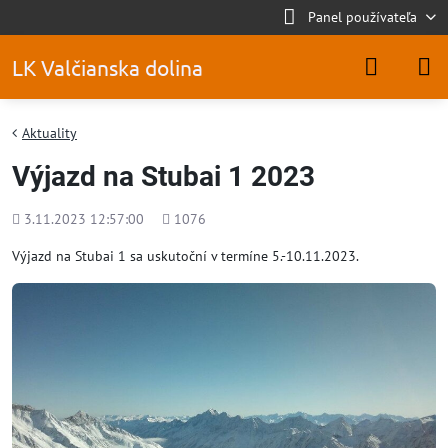
Panel používateľa
LK Valčianska dolina
Aktuality
Výjazd na Stubai 1 2023
Pridané
Počet
3.11.2023 12:57:00
1076
zobrazení
Výjazd na Stubai 1 sa uskutoční v termíne 5.-10.11.2023.