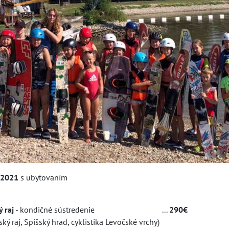
 2021
s ubytovaním
 raj
- kondičné sústredenie ...
290€
pišský hrad, cyklistika Levočské vrchy)