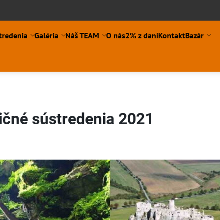
tredenia
Galéria
Náš TEAM
O nás
2% z daní
Kontakt
Bazár
čné sústredenia 2021
ní