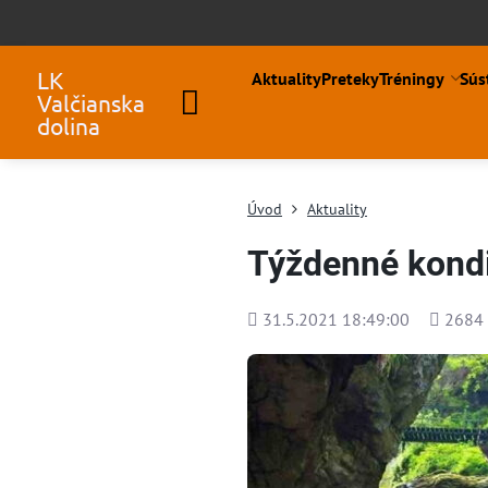
LK
Aktuality
Preteky
Tréningy
Sús
Valčianska
dolina
Úvod
Aktuality
Týždenné kondi
Pridané
Počet
31.5.2021 18:49:00
2684
zobraze