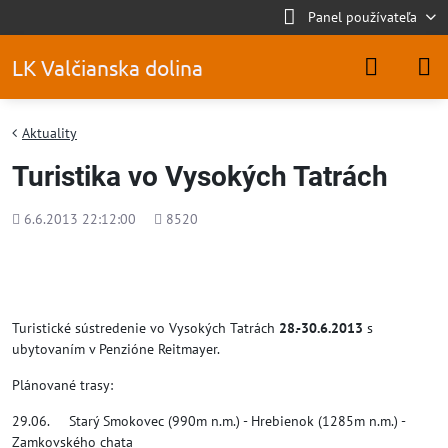
Panel používateľa
LK Valčianska dolina
Aktuality
Turistika vo Vysokých Tatrách
Pridané
Počet
6.6.2013 22:12:00
8520
zobrazení
Turistické sústredenie vo Vysokých Tatrách
28.-30.6.2013
s
ubytovaním v Penzióne Reitmayer.
Plánované trasy:
29.06. Starý Smokovec (990m n.m.) - Hrebienok (1285m n.m.) -
Zamkovského chata