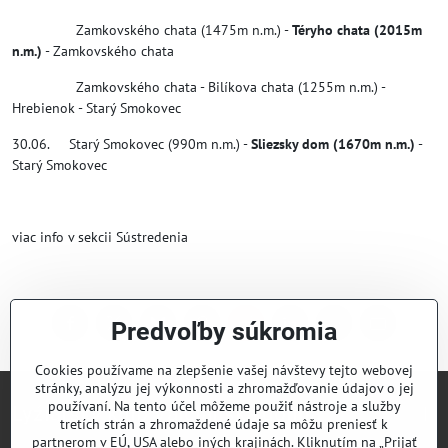
Zamkovského chata (1475m n.m.) -
Téryho chata (2015m
n.m.)
- Zamkovského chata
Zamkovského chata - Bilíkova chata (1255m n.m.) -
Hrebienok - Starý Smokovec
30.06. Starý Smokovec (990m n.m.) -
Sliezsky dom (1670m n.m.)
-
Starý Smokovec
viac info v sekcii Sústredenia
Predvoľby súkromia
Facebook
Twitter
Bluesky
Pinterest
Reddit
LinkedIn
WhatsApp
E-
mail
Cookies používame na zlepšenie vašej návštevy tejto webovej
stránky, analýzu jej výkonnosti a zhromažďovanie údajov o jej
používaní. Na tento účel môžeme použiť nástroje a služby
Lyžiarsky klub Valčianska dolina
tretích strán a zhromaždené údaje sa môžu preniesť k
partnerom v EÚ, USA alebo iných krajinách. Kliknutím na „Prijať