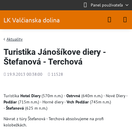
Panel používateľa
LK Valčianska dolina
Aktuality
Turistika Jánošíkove diery -
Štefanová - Terchová
Pridané
Počet
19.9.2013 00:38:00
11528
zobrazení
Turistika
Hotel Diery
(570m n.m.)
-
Ostrvné
(640m n.m.) - Nové Diery -
Podžiar
(715m n.m.) - Horné diery -
Vrch Podžiar
(745m n.m.)
-
Štefanová
(625 m n.m.)
Návrat z túry Štefanová - Terchová absolvujeme na profi
kolobežkách.