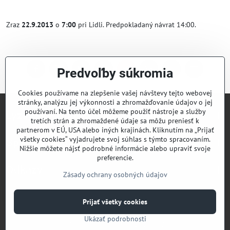
Zraz
22.9.2013
o
7:00
pri Lidli. Predpokladaný návrat 14:00.
Predvoľby súkromia
Facebook
Twitter
Bluesky
Pinterest
Reddit
LinkedIn
WhatsApp
E-
mail
Cookies používame na zlepšenie vašej návštevy tejto webovej
stránky, analýzu jej výkonnosti a zhromažďovanie údajov o jej
používaní. Na tento účel môžeme použiť nástroje a služby
Lyžiarsky klub Valčianska dolina
tretích strán a zhromaždené údaje sa môžu preniesť k
partnerom v EÚ, USA alebo iných krajinách. Kliknutím na „Prijať
všetky cookies“ vyjadrujete svoj súhlas s týmto spracovaním.
Športový klub Valčianska dolina
Nižšie môžete nájsť podrobné informácie alebo upraviť svoje
preferencie.
Odkazy
Zásady ochrany osobných údajov
Prijať všetky cookies
©
2026
Copyright
Predvoľby súkromia
Zásady ochrany osobných údajov
Ukázať podrobnosti
Vytvorené pomocou:
BiznisWeb.sk