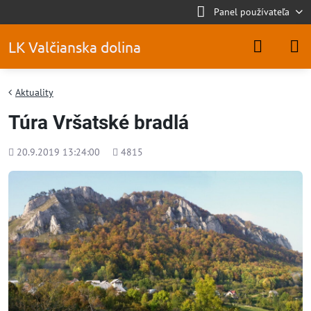
Panel používateľa
LK Valčianska dolina
Aktuality
Túra Vršatské bradlá
Pridané
Počet
20.9.2019 13:24:00
4815
zobrazení