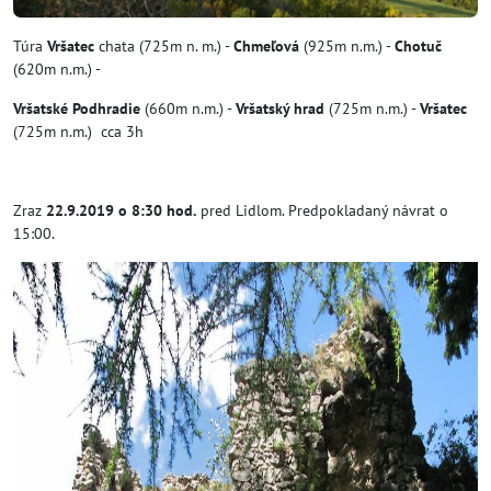
Túra
Vršatec
chata (725m n. m.) -
Chmeľová
(925m n.m.) -
Chotuč
(620m n.m.) -
Vršatské Podhradie
(660m n.m.) -
Vršatský hrad
(725m n.m.) -
Vršatec
(725m n.m.) cca 3h
Zraz
22.9.2019
o 8:30 hod.
pred Lidlom. Predpokladaný návrat o
15:00.