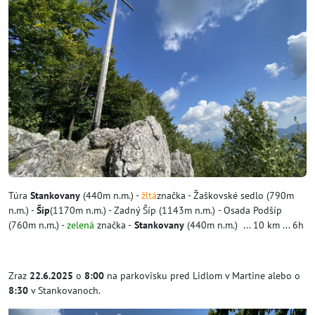
Túra
Stankovany
(440m n.m.) -
žltá
značka - Žaškovské sedlo (790m
n.m.) -
Šíp
(1170m n.m.) - Zadný Šíp (1143m n.m.)
- Osada Podšíp
(760m n.m.) -
zelená
značka -
Stankovany
(440m n.m.) ... 10 km ... 6h
Zraz
22.6.2025
o
8:00
na parkovisku pred Lidlom v Martine alebo o
8:30
v Stankovanoch.