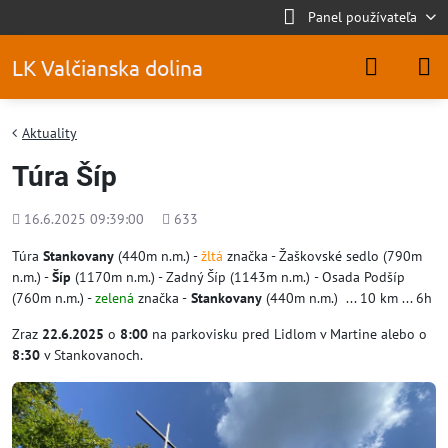
Panel používateľa
LK Valčianska dolina
Aktuality
Túra Šíp
Pridané
Počet
16.6.2025 09:39:00
633
zobrazení
Túra
Stankovany
(440m n.m.) -
žltá
značka - Žaškovské sedlo (790m
n.m.) -
Šíp
(1170m n.m.) - Zadný Šíp (1143m n.m.)
- Osada Podšíp
(760m n.m.) -
zelená
značka -
Stankovany
(440m n.m.) ... 10 km ... 6h
Zraz
22.6.2025
o
8:00
na parkovisku pred Lidlom v Martine alebo o
8:30
v Stankovanoch.