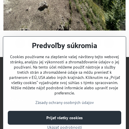
Predvoľby súkromia
Facebook
Twitter
Bluesky
Pinterest
Reddit
LinkedIn
WhatsApp
E-
mail
Cookies používame na zlepšenie vašej návštevy tejto webovej
stránky, analýzu jej výkonnosti a zhromažďovanie údajov o jej
používaní. Na tento účel môžeme použiť nástroje a služby
Lyžiarsky klub Valčianska dolina
tretích strán a zhromaždené údaje sa môžu preniesť k
partnerom v EÚ, USA alebo iných krajinách. Kliknutím na „Prijať
všetky cookies“ vyjadrujete svoj súhlas s týmto spracovaním.
Športový klub Valčianska dolina
Nižšie môžete nájsť podrobné informácie alebo upraviť svoje
preferencie.
Odkazy
Zásady ochrany osobných údajov
Prijať všetky cookies
©
2026
Copyright
Predvoľby súkromia
Zásady ochrany osobných údajov
Ukázať podrobnosti