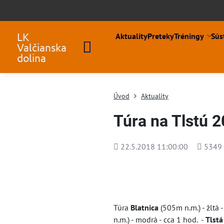
LK
Aktuality
Preteky
Tréningy
Sús
Valčianska
dolina
Úvod
Aktuality
Túra na Tlstú 
Pridané
Počet
22.5.2018 11:00:00
5349
zobraze
Túra
Blatnica
(505m n.m.) - žltá 
n.m.) - modrá - cca 1 hod. -
Tlstá