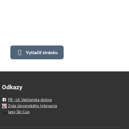
Vytlačiť stránku
Odkazy
FB - LK Valčianska dolina
Zväz slovenského lyžovania
Lesy Ski Cup