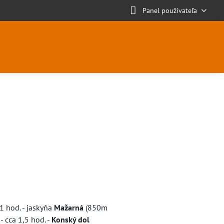
Panel používateľa
1 hod. - jaskyňa
Mažarná
(850m
- cca 1,5 hod. -
Konský dol