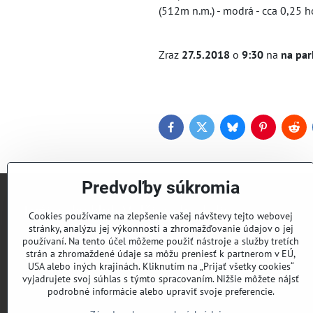
(512m n.m.) - modrá - cca 0,25 h
Zraz
27.5.2018
o
9:30
na
na par
Facebook
Twitter
Bluesky
Pinterest
Red
Predvoľby súkromia
Lyžiarsky klub Valčianska dolina
Cookies používame na zlepšenie vašej návštevy tejto webovej
stránky, analýzu jej výkonnosti a zhromažďovanie údajov o jej
používaní. Na tento účel môžeme použiť nástroje a služby tretích
Roman Murín
strán a zhromaždené údaje sa môžu preniesť k partnerom v EÚ,
romanmurin@yahoo.com
USA alebo iných krajinách. Kliknutím na „Prijať všetky cookies“
vyjadrujete svoj súhlas s týmto spracovaním. Nižšie môžete nájsť
podrobné informácie alebo upraviť svoje preferencie.