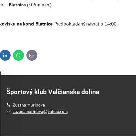
od. -
Blatnica
(505m n.m.)
kovisku
na konci
Blatnice
. Predpokladaný návrat o 14:00.
dit
LinkedIn
WhatsApp
E-
mail
Športový klub Valčianska dolina
Zuzana Murínová
zuzanamurinova@yahoo.com