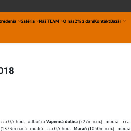
tredenia
Galéria
Náš TEAM
O nás
2% z daní
Kontakt
Bazár
2018
ní
- cca 0,5 hod. - odbočka
Vápenná dolina
(527m n.m.) - modrá - cca 
(1373m n.m.) - modrá - cca 0,5 hod. -
Muráň
(1050m n.m.) - modrá 