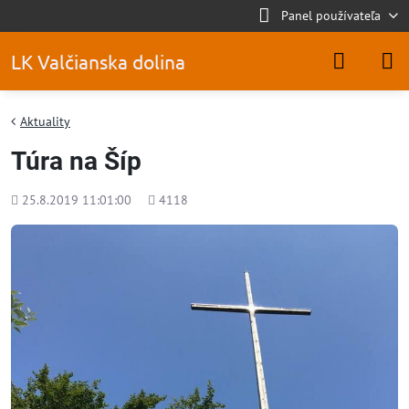
Panel používateľa
LK Valčianska dolina
Aktuality
Túra na Šíp
Pridané
Počet
25.8.2019 11:01:00
4118
zobrazení