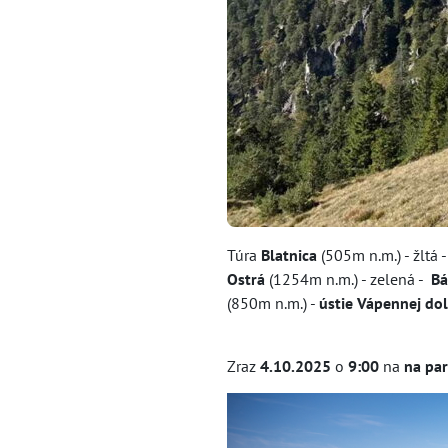
Túra
Blatnica
(505m n.m.) - žltá 
Ostrá
(1254m n.m.) - zelená -
Bá
(850m n.m.) -
ústie
Vápennej dol
Zraz
4.10.2025
o
9:00
na
na pa