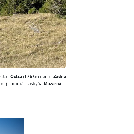
žltá -
Ostrá
(1263m n.m.) -
Zadná
m.) - modrá - jaskyňa
Mažarná