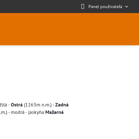
Panel používateľa
žltá -
Ostrá
(1263m n.m.) -
Zadná
m.) - modrá - jaskyňa
Mažarná