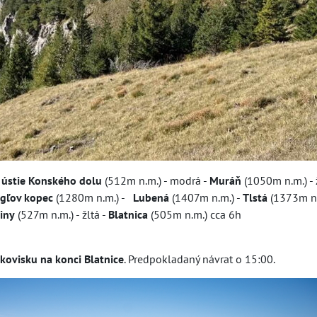
-
ústie Konského dolu
(512m n.m.) - modrá -
Muráň
(1050m n.m.) - 
gľov kopec
(1280m n.m.) -
Lubená
(1407m n.m.) -
Tlstá
(1373m n.
iny
(527m n.m.) - žltá -
Blatnica
(505m n.m.) cca 6h
rkovisku
na konci
Blatnice
. Predpokladaný návrat o 15:00.