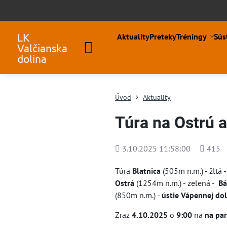
LK
Aktuality
Preteky
Tréningy
Sús
Valčianska
dolina
Úvod
Aktuality
Túra na Ostrú a
Pridané
Počet
3.10.2025 11:58:00
415
zobraze
Túra
Blatnica
(505m n.m.) - žltá 
Ostrá
(1254m n.m.) - zelená -
Bá
(850m n.m.) -
ústie
Vápennej dol
Zraz
4.10.2025
o
9:00
na
na pa