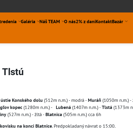
tredenia
Galéria
Náš TEAM
O nás
2% z daní
Kontakt
Bazár
 Tlstú
ní
-
ústie Konského dolu
(512m n.m.) - modrá -
Muráň
(1050m n.m.) - 
gľov kopec
(1280m n.m.) -
Lubená
(1407m n.m.) -
Tlstá
(1373m n.
iny
(527m n.m.) - žltá -
Blatnica
(505m n.m.) cca 6h
rkovisku
na konci
Blatnice
. Predpokladaný návrat o 15:00.