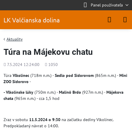
Panel používateľa
LK Valčianska dolina
Aktuality
Túra na Májekovu chatu
Pridané
Počet
7.5.2024 12:24:00
1050
zobrazení
Túra
Vlkolínec
(718m n.m.) -
Sedlo pod Sidorovom
(865m n.m.) -
Mini
ZOO Sidorovo
-
- Vlkolínske lúky
(750m n.m.) -
Malinô Brdo
(927m n.m.) -
Májekova
chata
(965m n.m.) - cca 1,5 hod
Zraz v sobotu
11.5.2024 o 9:30
na začiatku dediny Vlkolínec.
Predpokladaný návrat o 14:00.