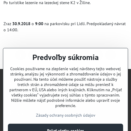
Po turistike lezenie na lezeckej stene K2 v Žiline.
Zraz
30.9.2018
o
9:00
na parkovisku pri Lidli. Predpokladaný návrat
o 14:00.
Predvoľby súkromia
Facebook
Twitter
Bluesky
Pinterest
Reddit
LinkedIn
WhatsApp
E-
mail
Cookies používame na zlepšenie vašej návštevy tejto webovej
stránky, analýzu jej výkonnosti a zhromažďovanie údajov o jej
používaní. Na tento účel môžeme použiť nástroje a služby
Lyžiarsky klub Valčianska dolina
tretích strán a zhromaždené údaje sa môžu preniesť k
partnerom v EÚ, USA alebo iných krajinách. Kliknutím na „Prijať
všetky cookies“ vyjadrujete svoj súhlas s týmto spracovaním.
Športový klub Valčianska dolina
Nižšie môžete nájsť podrobné informácie alebo upraviť svoje
preferencie.
Odkazy
Zásady ochrany osobných údajov
Prijať všetky cookies
©
2026
Copyright