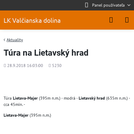
Panel používateľa
LK Valčianska dolina
Aktuality
Túra na Lietavský hrad
Pridané
Počet
28.9.2018 16:03:00
5230
zobrazení
Túra
Lietava-Majer
(395m n.m.) - modrá -
Lietavský hrad
(635m n.m.) -
cca 45min. -
Lietava-Majer
(395m n.m.)