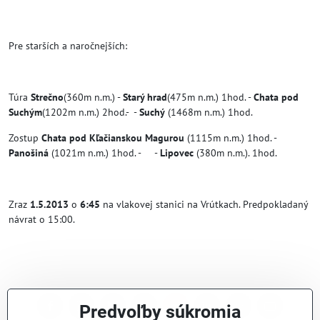
Pre starších a naročnejších:
Túra
Strečno
(360m n.m.) -
Starý hrad
(475m n.m.) 1hod. -
Chata pod
Suchým
(1202m n.m.) 2hod.- -
Suchý
(1468m n.m.) 1hod.
Zostup
Chata pod Kľačianskou Magurou
(1115m n.m.) 1hod. -
Panošiná
(1021m n.m.) 1hod. - -
Lipovec
(380m n.m.). 1hod.
Zraz
1.5.2013
o
6:45
na vlakovej stanici na Vrútkach. Predpokladaný
návrat o 15:00.
Predvoľby súkromia
Facebook
Twitter
Bluesky
Pinterest
Reddit
LinkedIn
WhatsApp
E-
mail