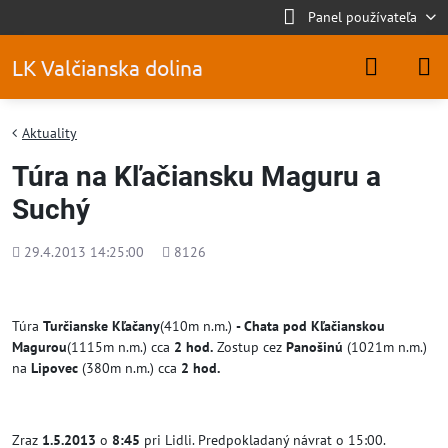
Panel používateľa
LK Valčianska dolina
Aktuality
Túra na Kľačiansku Maguru a
Suchý
Pridané
Počet
29.4.2013 14:25:00
8126
zobrazení
Túra
Turčianske Kľačany
(410m n.m.)
- Chata pod Kľačianskou
Magurou
(1115m n.m.) cca
2 hod.
Zostup cez
Panošinú
(1021m n.m.)
na
Lipovec
(380m n.m.) cca
2 hod.
Zraz
1.5.2013
o
8:45
pri Lidli. Predpokladaný návrat o 15:00.