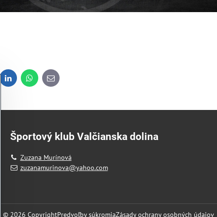
dit
LinkedIn
WhatsApp
E-
mail
Športový klub Valčianska dolina
Zuzana Murínová
zuzanamurinova@yahoo.com
©
2026
Copyright
Predvoľby súkromia
Zásady ochrany osobných údajov