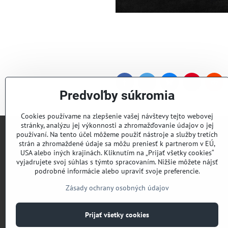
Facebook
Twitter
Bluesky
Pinterest
Red
Predvoľby súkromia
Cookies používame na zlepšenie vašej návštevy tejto webovej
stránky, analýzu jej výkonnosti a zhromažďovanie údajov o jej
používaní. Na tento účel môžeme použiť nástroje a služby tretích
Lyžiarsky klub Valčianska dolina
strán a zhromaždené údaje sa môžu preniesť k partnerom v EÚ,
USA alebo iných krajinách. Kliknutím na „Prijať všetky cookies“
vyjadrujete svoj súhlas s týmto spracovaním. Nižšie môžete nájsť
Roman Murín
podrobné informácie alebo upraviť svoje preferencie.
romanmurin@yahoo.com
Zásady ochrany osobných údajov
Prijať všetky cookies