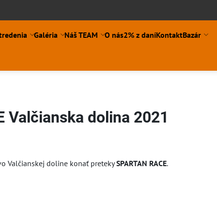
tredenia
Galéria
Náš TEAM
O nás
2% z daní
Kontakt
Bazár
Valčianska dolina 2021
ní
o Valčianskej doline konať preteky
SPARTAN RACE
.