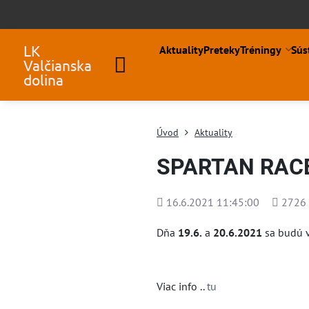
LK
Aktuality
Preteky
Tréningy
Sús
Valčianska
dolina
Úvod
Aktuality
SPARTAN RACE 
Pridané
Počet
16.6.2021 11:45:00
2726
zobraze
Dňa
19.6.
a
20.6.2021
sa budú v
Viac info ..
tu