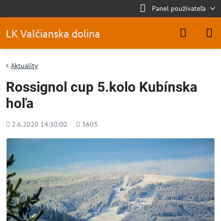
Panel používateľa
LK Valčianska dolina
Aktuality
Rossignol cup 5.kolo Kubínska
hoľa
Pridané
Počet
2.6.2020 14:30:00
3603
zobrazení