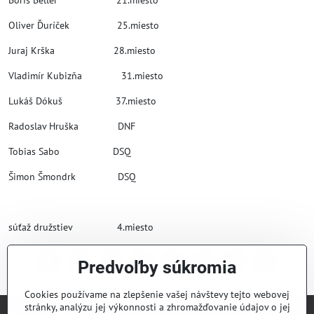
Oliver Ďuríček 25.miesto
Juraj Krška 28.miesto
Vladimír Kubizňa 31.miesto
Lukáš Dókuš 37.miesto
Radoslav Hruška DNF
Tobias Sabo DSQ
Šimon Šmondrk DSQ
súťaž družstiev 4.miesto
Predvoľby súkromia
Facebook
Twitter
Bluesky
Pinterest
Reddit
LinkedIn
WhatsApp
E-
mail
Cookies používame na zlepšenie vašej návštevy tejto webovej
stránky, analýzu jej výkonnosti a zhromažďovanie údajov o jej