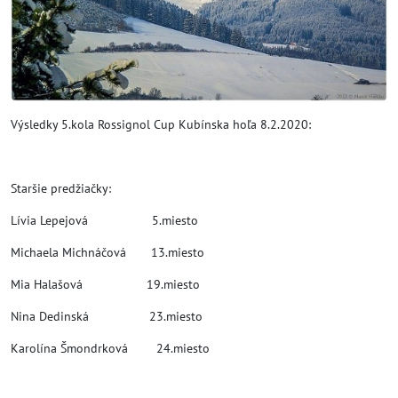
Výsledky 5.kola Rossignol Cup Kubínska hoľa 8.2.2020:
Staršie predžiačky:
Lívia Lepejová 5.miesto
Michaela Michnáčová 13.miesto
Mia Halašová 19.miesto
Nina Dedinská 23.miesto
Karolína Šmondrková 24.miesto