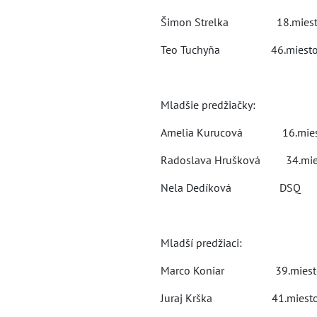
Šimon Strelka 18.mies
Teo Tuchyňa 46.miest
Mladšie predžiačky:
Amelia Kurucová 16.mie
Radoslava Hrušková 34
Nela Dedíková DSQ
Mladší predžiaci:
Marco Koniar 39.miest
Juraj Krška 41.mie