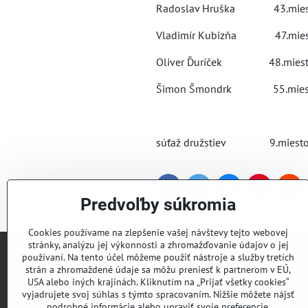
Radoslav Hruška 43.m
Vladimír Kubizňa 47.mie
Oliver Ďuríček 48.mies
Šimon Šmondrk 55.mies
súťaž družstiev 9.miest
Facebook
Twitter
Bluesky
Pinterest
Red
Predvoľby súkromia
Cookies používame na zlepšenie vašej návštevy tejto webovej
stránky, analýzu jej výkonnosti a zhromažďovanie údajov o jej
používaní. Na tento účel môžeme použiť nástroje a služby tretích
Lyžiarsky klub Valčianska dolina
strán a zhromaždené údaje sa môžu preniesť k partnerom v EÚ,
USA alebo iných krajinách. Kliknutím na „Prijať všetky cookies“
vyjadrujete svoj súhlas s týmto spracovaním. Nižšie môžete nájsť
Roman Murín
podrobné informácie alebo upraviť svoje preferencie.