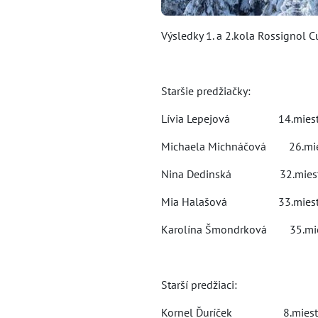
Výsledky 1. a 2.kola Rossignol 
Staršie predžiačky:
Lívia Lepejová 14.mies
Michaela Michnáčová 26.m
Nina Dedinská 32.mies
Mia Halašová 33.mies
Karolína Šmondrková 35.m
Starší predžiaci:
Kornel Ďuríček 8.mies