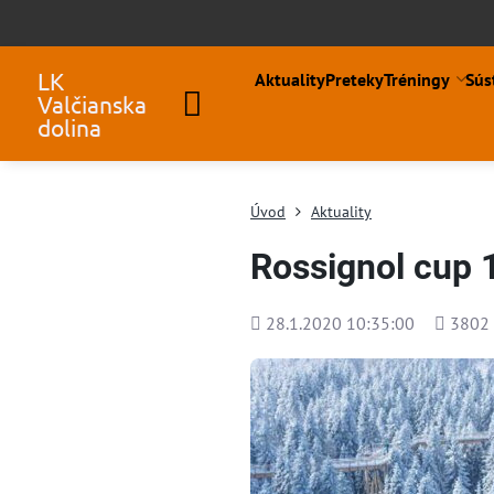
LK
Aktuality
Preteky
Tréningy
Sús
Valčianska
dolina
Úvod
Aktuality
Rossignol cup 1
Pridané
Počet
28.1.2020 10:35:00
3802
zobraze