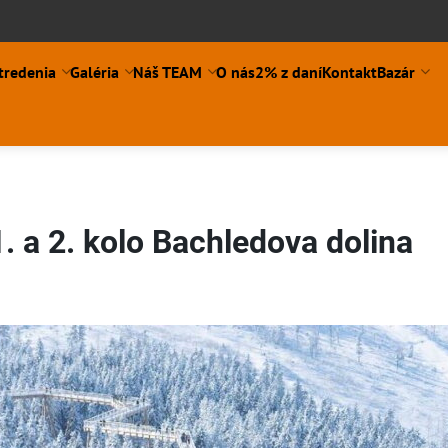
tredenia
Galéria
Náš TEAM
O nás
2% z daní
Kontakt
Bazár
. a 2. kolo Bachledova dolina
ní