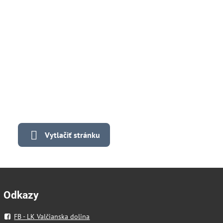
Vytlačiť stránku
Odkazy
FB - LK Valčianska dolina