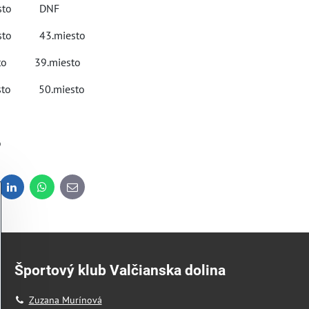
iesto DNF
sto 43.miesto
to 39.miesto
to 50.miesto
o
dit
LinkedIn
WhatsApp
E-
mail
Športový klub Valčianska dolina
Zuzana Murínová