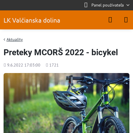
Panel používateľa
LK Valčianska dolina
Aktuality
Preteky MCORŠ 2022 - bicykel
Pridané
Počet
9.6.2022 17:03:00
1721
zobrazení