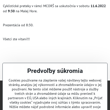
Cyklistické preteky v rámci MCORŠ sa uskutočnia v sobotu
11.6.2022
od
9:30
na Malej Hore.
Prezentácia od 8:30.
Všetci ste vítaní!!!
Predvoľby súkromia
Facebook
Twitter
Bluesky
Pinterest
Reddit
LinkedIn
WhatsApp
E-
mail
Cookies používame na zlepšenie vašej návštevy tejto webovej
stránky, analýzu jej výkonnosti a zhromažďovanie údajov o jej
používaní. Na tento účel môžeme použiť nástroje a služby
Lyžiarsky klub Valčianska dolina
tretích strán a zhromaždené údaje sa môžu preniesť k
partnerom v EÚ, USA alebo iných krajinách. Kliknutím na „Prijať
všetky cookies“ vyjadrujete svoj súhlas s týmto spracovaním.
Športový klub Valčianska dolina
Nižšie môžete nájsť podrobné informácie alebo upraviť svoje