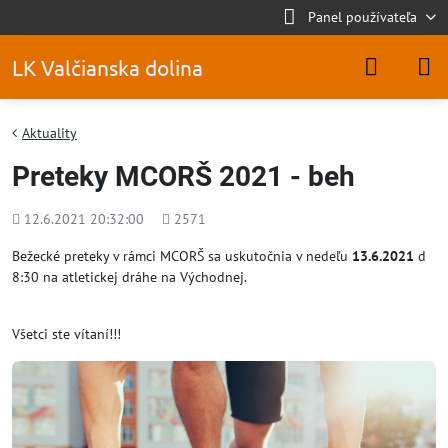
Panel používateľa
LK Valčianska dolina
Aktuality
Preteky MCORŠ 2021 - beh
Pridané
Počet
12.6.2021 20:32:00
2571
zobrazení
Bežecké preteky v rámci MCORŠ sa uskutočnia v nedeľu
13.6.2021
d
8:30 na atletickej dráhe na Východnej.
Všetci ste vítaní!!!