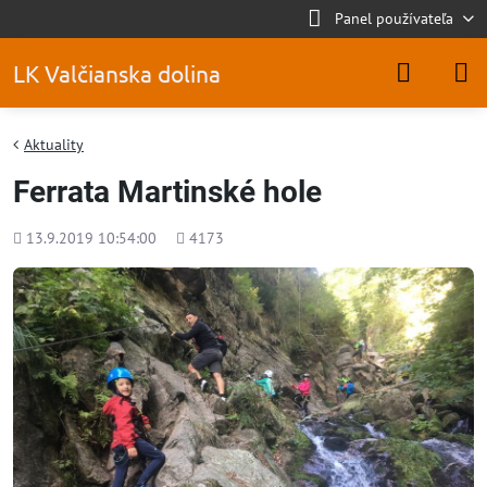
Panel používateľa
LK Valčianska dolina
Aktuality
Ferrata Martinské hole
Pridané
Počet
13.9.2019 10:54:00
4173
zobrazení