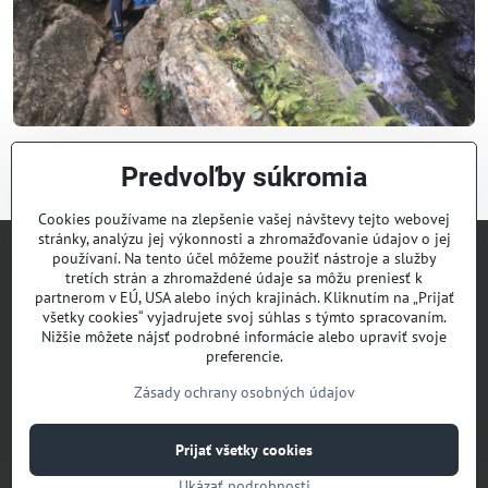
Predvoľby súkromia
Facebook
Twitter
Bluesky
Pinterest
Reddit
LinkedIn
WhatsApp
E-
mail
Cookies používame na zlepšenie vašej návštevy tejto webovej
stránky, analýzu jej výkonnosti a zhromažďovanie údajov o jej
používaní. Na tento účel môžeme použiť nástroje a služby
Lyžiarsky klub Valčianska dolina
tretích strán a zhromaždené údaje sa môžu preniesť k
partnerom v EÚ, USA alebo iných krajinách. Kliknutím na „Prijať
všetky cookies“ vyjadrujete svoj súhlas s týmto spracovaním.
Športový klub Valčianska dolina
Nižšie môžete nájsť podrobné informácie alebo upraviť svoje
preferencie.
Odkazy
Zásady ochrany osobných údajov
Prijať všetky cookies
©
2026
Copyright
Predvoľby súkromia
Zásady ochrany osobných údajov
Ukázať podrobnosti