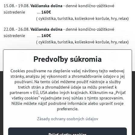
15.08. - 19.08.
Valčianska dolina
- denné kondično-zážitkové
sústredenie ...
160€
( cyklistika, turistika, kolieskové korčule, hry, relax)
22.08. - 26.08.
Valčianska dolina
- denné kondično-zážitkové
sústredenie ...
160€
( cyklistika, turistika, kolieskové korčule, hry, relax)
Predvoľby súkromia
Facebook
Twitter
Bluesky
Pinterest
Reddit
LinkedIn
WhatsApp
E-
mail
Cookies používame na zlepšenie vašej návštevy tejto webovej
stránky, analýzu jej výkonnosti a zhromažďovanie údajov o jej
používaní. Na tento účel môžeme použiť nástroje a služby
Lyžiarsky klub Valčianska dolina
tretích strán a zhromaždené údaje sa môžu preniesť k
partnerom v EÚ, USA alebo iných krajinách. Kliknutím na „Prijať
všetky cookies“ vyjadrujete svoj súhlas s týmto spracovaním.
Športový klub Valčianska dolina
Nižšie môžete nájsť podrobné informácie alebo upraviť svoje
preferencie.
Odkazy
Zásady ochrany osobných údajov
Prijať všetky cookies
©
2026
Copyright