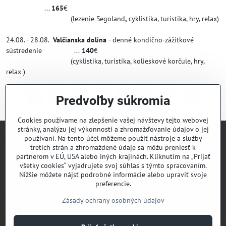
...
165
€
(lezenie Segoland
,
cyklistika, turistika, hry, relax)
24.08. - 28.08.
Valčianska dolina
- denné kondično-zážitkové
sústredenie ...
140
€
(cyklistika, turistika, kolieskové korčule, hry,
relax )
Predvoľby súkromia
Facebook
Twitter
Bluesky
Pinterest
Reddit
LinkedIn
WhatsApp
E-
mail
Cookies používame na zlepšenie vašej návštevy tejto webovej
stránky, analýzu jej výkonnosti a zhromažďovanie údajov o jej
používaní. Na tento účel môžeme použiť nástroje a služby
Lyžiarsky klub Valčianska dolina
tretích strán a zhromaždené údaje sa môžu preniesť k
partnerom v EÚ, USA alebo iných krajinách. Kliknutím na „Prijať
všetky cookies“ vyjadrujete svoj súhlas s týmto spracovaním.
Športový klub Valčianska dolina
Nižšie môžete nájsť podrobné informácie alebo upraviť svoje
preferencie.
Odkazy
Zásady ochrany osobných údajov