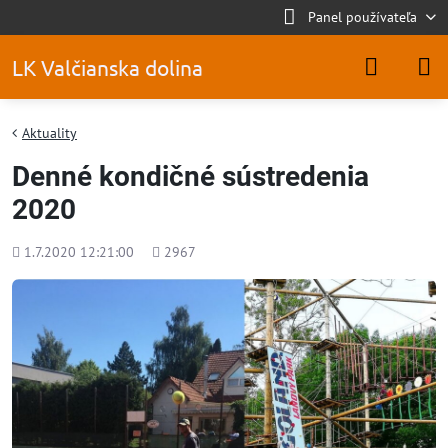
Panel používateľa
LK Valčianska dolina
Aktuality
Denné kondičné sústredenia
2020
Pridané
Počet
1.7.2020 12:21:00
2967
zobrazení