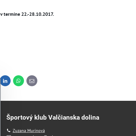
 v termíne 22.-28.10.2017.
dit
LinkedIn
WhatsApp
E-
mail
Športový klub Valčianska dolina
Zuzana Murínová