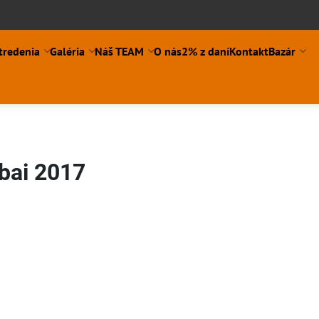
tredenia
Galéria
Náš TEAM
O nás
2% z daní
Kontakt
Bazár
ubai 2017
ní