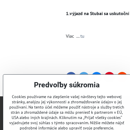
1.výjazd na Stubai sa uskutoční
Viac ...
tu
Facebook
Twitter
Bluesky
Pinterest
Red
Predvoľby súkromia
Cookies používame na zlepšenie vašej návštevy tejto webovej
stránky, analýzu jej výkonnosti a zhromažďovanie údajov o jej
používaní. Na tento účel môžeme použiť nástroje a služby tretích
Lyžiarsky klub Valčianska dolina
strán a zhromaždené údaje sa môžu preniesť k partnerom v EÚ,
USA alebo iných krajinách. Kliknutím na „Prijať všetky cookies“
vyjadrujete svoj súhlas s týmto spracovaním. Nižšie môžete nájsť
Roman Murín
podrobné informácie alebo upraviť svoje preferencie.