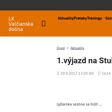
LK
Aktuality
Preteky
Tréningy
Sús
Valčianska
dolina
Úvod
Aktuality
1.výjazd na St
Pridané
Počet
29.9.2017 13:05:00
5624
zobraze
Lyžiarska sezóna sa blíži ...