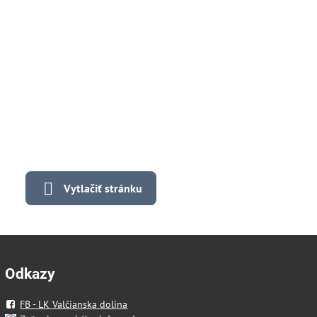
Vytlačiť stránku
Odkazy
FB - LK Valčianska dolina