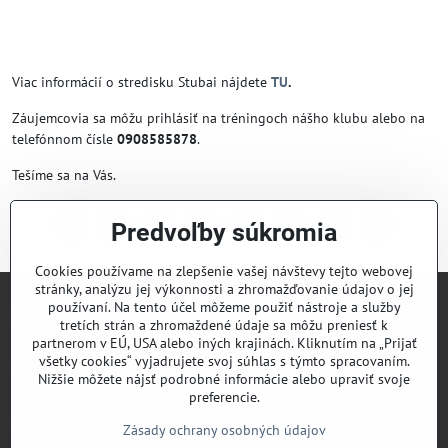
Viac informácií o stredisku Stubai nájdete
TU
.
Záujemcovia sa môžu prihlásiť na tréningoch nášho klubu alebo na
telefónnom čísle
0908585878
.
Tešíme sa na Vás.
Predvoľby súkromia
Facebook
Twitter
Bluesky
Pinterest
Reddit
LinkedIn
WhatsApp
E-
mail
Cookies používame na zlepšenie vašej návštevy tejto webovej
stránky, analýzu jej výkonnosti a zhromažďovanie údajov o jej
používaní. Na tento účel môžeme použiť nástroje a služby
Lyžiarsky klub Valčianska dolina
tretích strán a zhromaždené údaje sa môžu preniesť k
partnerom v EÚ, USA alebo iných krajinách. Kliknutím na „Prijať
všetky cookies“ vyjadrujete svoj súhlas s týmto spracovaním.
Športový klub Valčianska dolina
Nižšie môžete nájsť podrobné informácie alebo upraviť svoje
preferencie.
Odkazy
Zásady ochrany osobných údajov