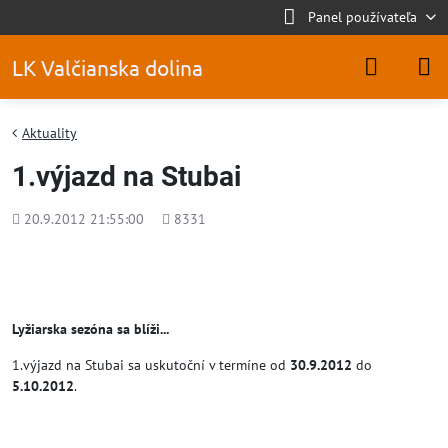
Panel používateľa
LK Valčianska dolina
Aktuality
1.výjazd na Stubai
Pridané
Počet
20.9.2012 21:55:00
8331
zobrazení
Lyžiarska sezóna sa blíži...
1.výjazd na Stubai sa uskutoční v termíne od
30.9.2012
do
5.10.2012
.