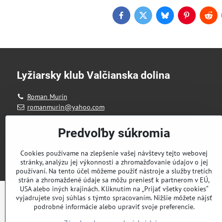
Facebook
Twitter
Bluesky
Pinterest
Red
Lyžiarsky klub Valčianska dolina
Roman Murín
romanmurin@yahoo.com
Predvoľby súkromia
Cookies používame na zlepšenie vašej návštevy tejto webovej
stránky, analýzu jej výkonnosti a zhromažďovanie údajov o jej
používaní. Na tento účel môžeme použiť nástroje a služby tretích
strán a zhromaždené údaje sa môžu preniesť k partnerom v EÚ,
USA alebo iných krajinách. Kliknutím na „Prijať všetky cookies“
vyjadrujete svoj súhlas s týmto spracovaním. Nižšie môžete nájsť
podrobné informácie alebo upraviť svoje preferencie.