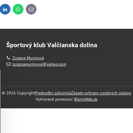
dit
LinkedIn
WhatsApp
E-
mail
Športový klub Valčianska dolina
Zuzana Murínová
zuzanamurinova@yahoo.com
©
2026
Copyright
Predvoľby súkromia
Zásady ochrany osobných údajov
Vytvorené pomocou:
BiznisWeb.sk