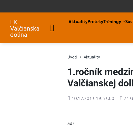
LK
Aktuality
Preteky
Tréningy
Sús
Valčianska
dolina
Úvod
Aktuality
1.ročník medzi
Valčianskej dol
Pridané
Počet
10.12.2013 19:53:00
713
zobraz
ads