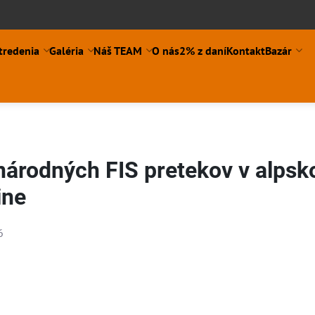
tredenia
Galéria
Náš TEAM
O nás
2% z daní
Kontakt
Bazár
národných FIS pretekov v alpsk
ine
6
ení